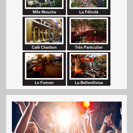
Mlle Mouche
La Félicità
Café Charbon
Très Particulier
Le Fumoir
La Bellevilloise