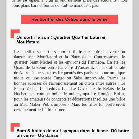
5ème est également un arrondissement prisé des étudiants : Les
bons plans bars et boites de nuit ne manquent pas.
Rencontrer des Célibs dans le 5eme
Ou sortir le soir : Quartier Quartier Latin &
Mouffetard
Les meilleurs quartiers pour sortir le soir boire un verre ou
danser sont Mouffetard et la Place de la Contrescarpes, le
quartier Saint Michel et les environs du Panthéon. En été les
Quais de la Seine entre La Gare d'Austerlitz et la Cathédrale
de Notre Dame sont très fréquentés des parisiens pour un pique
nique ou une soirée Tango ou Salsa improvisée. Parmi les
bonnes adresses de l'arrondissement on citera entre autres : Le
Piano Vache, Le Teddy's Bar, Le Caveau et le Relais de la
Huchette et comme boite de nuit sympa Le Roméo. Enfin,
pour les amateurs de concepts et décorations insolites une bière
au Mad Maker Pub s'impose - Mais les filles lui préfèreront
certainement le Latin Corner.
Bars & boites de nuit sympas dans le 5eme: Où boire
un verre - Où danser