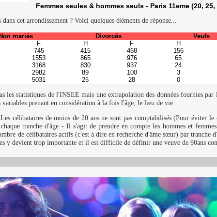
Femmes seules & hommes seuls - Paris 11eme (20, 25, 3
ans cet arrondissement ? Voici quelques éléments de réponse...
Non mariés
Divorcés
Veufs
F
H
F
H
745
415
468
156
1553
865
976
65
3168
830
937
24
2982
89
100
3
5031
25
28
0
as les statistiques de l'INSEE mais une extrapolation des données fournies par l'
variables prenant en considération à la fois l'âge, le lieu de vie.
 Les célibataires de moins de 20 ans ne sont pas comptabilisés (Pour éviter l
t chaque tranche d'âge - Il s'agit de prendre en compte les hommes et femmes
mbre de célibataires actifs (c'est à dire en recherche d'âme sœur) par tranche d
es y devient trop importante et il est difficile de définir une veuve de 90ans c