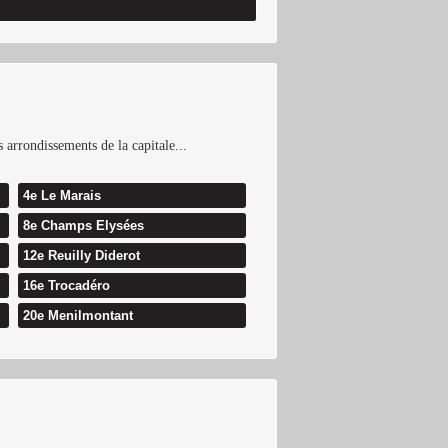
s arrondissements de la capitale...
4e Le Marais
8e Champs Elysées
12e Reuilly Diderot
16e Trocadéro
20e Menilmontant