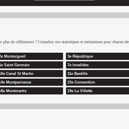
e plus de célibataires ? Consultez nos statistiques et estimations pour chacun de
2e Montorgueil
3e République
6e Saint Germain
7e Invalides
10e Canal St Martin
11e Bastille
14e Montparnasse
15e Convention
18e Montmartre
19e La Villette