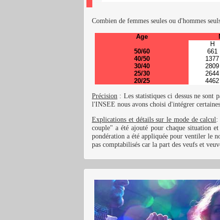
Combien de femmes seules ou d'hommes seuls d
Age
H
50/60
661
40/50
1377
30/40
2809
25/30
2644
20/25
4462
Précision
: Les statistiques ci dessus ne sont p
l'INSEE nous avons choisi d'intégrer certaines 
Explications et détails sur le mode de calcul
:
couple" a été ajouté pour chaque situation e
pondération a été appliquée pour ventiler le no
pas comptabilisés car la part des veufs et veuv