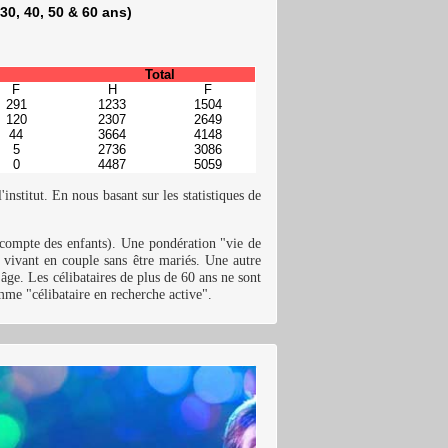
0, 40, 50 & 60 ans)
Total
F
H
F
291
1233
1504
120
2307
2649
44
3664
4148
5
2736
3086
0
4487
5059
institut. En nous basant sur les statistiques de
e compte des enfants). Une pondération "vie de
 vivant en couple sans être mariés. Une autre
'âge. Les célibataires de plus de 60 ans ne sont
omme "célibataire en recherche active".