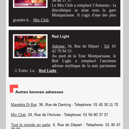
56 80 37 37
Le Mix Club a remplacé l'Amnesia - Ia
discothèque se situe sous la gare
Montparnasse. Il s'agit d'une des plus
grandes b...
Mix Club
Red Light
Adresse:
34, Rue du Départ -
Tel
: 01
42 79 94 53
Au pied de la Tour Montparnasse, le
Red Light a remplacé l'ancienne
adresse mythique de la nuit parisienne
: L'Enfer. Le...
Red Light
Autres bonnes adresses
Mandela Dj Bar
: 36, Rue de Dantzig - Telephone: 01 45 30 11 70
Mix Club
: 24, Rue de l'Arrivée - Telephone: 01 56 80 37 37
Tout le monde en parle
: 4, Rue du Départ - Telephone: 01 40 47