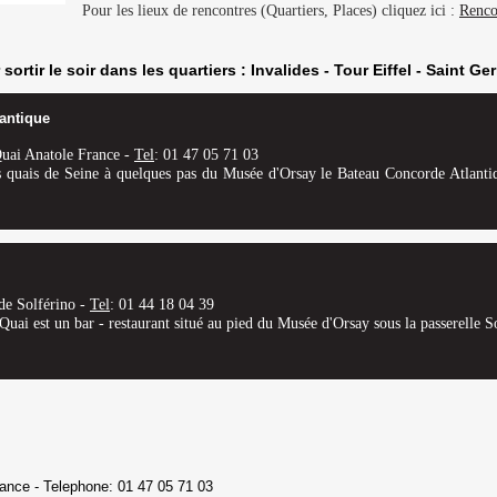
Pour les lieux de rencontres (Quartiers, Places) cliquez ici :
Renco
rtir le soir dans les quartiers : Invalides - Tour Eiffel - Saint Ge
antique
uai Anatole France -
Tel
: 01 47 05 71 03
es quais de Seine à quelques pas du Musée d'Orsay le Bateau Concorde Atlanti
de Solférino -
Tel
: 01 44 18 04 39
Quai est un bar - restaurant situé au pied du Musée d'Orsay sous la passerelle So
rance - Telephone: 01 47 05 71 03