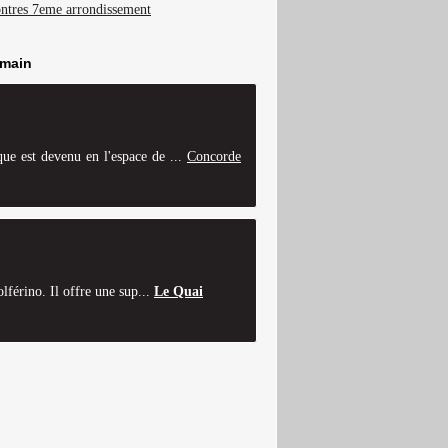
ntres 7eme arrondissement
rmain
que est devenu en l'espace de ...
Concorde
lférino. Il offre une sup...
Le Quai