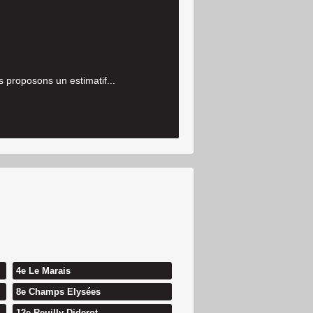
 proposons un estimatif...
4e Le Marais
8e Champs Elysées
12e Reuilly Diderot