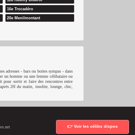
16e Trocadéro
20e Menilmontant
nes adresses - bars ou boites sympas - dans
rcher un homme ou une femme célibataire ou
 pour sortir et faire des rencontres entre
 après 2H du matin, insolite, lounge, chic,
👉 Voir les célibs dispos
es.net