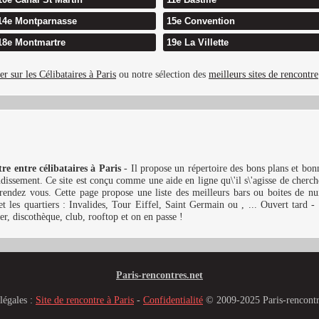
14e Montparnasse
15e Convention
18e Montmartre
19e La Villette
er sur les Célibataires à Paris
ou notre sélection des
meilleurs sites de rencontre
re entre célibataires à Paris
- Il propose un répertoire des bons plans et bon
ndissement. Ce site est conçu comme une aide en ligne qu\'il s\'agisse de che
rendez vous. Cette page propose une liste des meilleurs bars ou boites de nuit
t les quartiers : Invalides, Tour Eiffel, Saint Germain ou , ... Ouvert tard -
er, discothèque, club, rooftop et on en passe !
Paris-rencontres.net
légales :
Site de rencontre à Paris
-
Confidentialité
© 2009-2025 Paris-rencontr