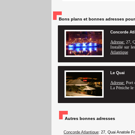
Bons plans et bonnes adresses pour so
Concorde Atl
Adresse:
27, Q
Installé sur l
Atlantique
Le Quai
Adresse:
Port 
La Péniche le 
Autres bonnes adresses
Concorde Atlantique
: 27, Quai Anatole F