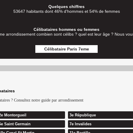
Quelques chiffres
53647 habitants dont 46% d'hommes et 54% de femmes
Célibataires hommes ou femmes
me arrondissement combien sont célibs ? quel est leur âge ? Nous vous
Célibataire Paris 7eme
bataires
bataires ? Consultez notre guide par arrondissement
2e Montorgueil
3e République
6e Saint Germain
7e Invalides
10e Canal St Martin
11e Bastille