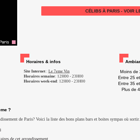
CÉLIBS À PARIS - VOIR 
Horaires & infos
Ambian
Site Internet
:
Le 7eme Vin
Moins de 
Horaires semaine
: 12H00 - 23H00
Entre 25 e
Horaires week-end
: 12H00 - 23H00
Entre 35 e
Plus de 
eme ?
issement de Paris? Voici la liste des bons plans bars et boites sympas où sortir.
s
taires de cet arrondissement