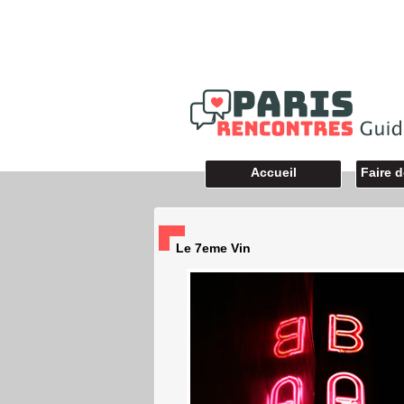
Accueil
Faire 
Le 7eme Vin