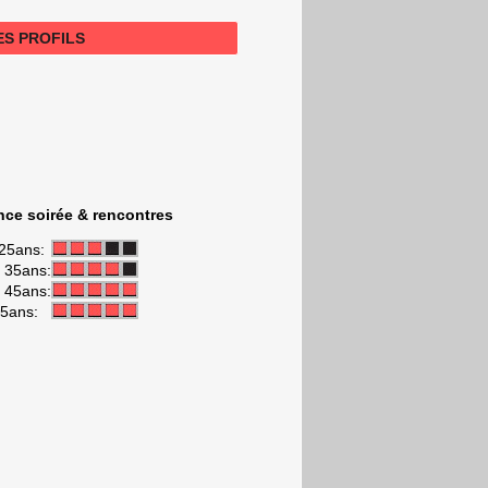
LES PROFILS
ce soirée & rencontres
25ans:
t 35ans:
t 45ans:
45ans: