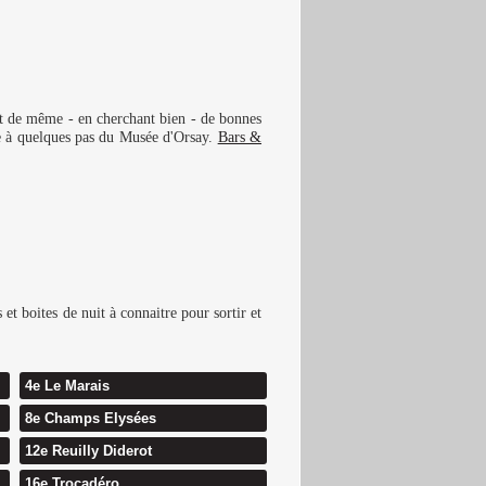
out de même - en cherchant bien - de bonnes
ine à quelques pas du Musée d'Orsay.
Bars &
et boites de nuit à connaitre pour sortir et
4e Le Marais
8e Champs Elysées
12e Reuilly Diderot
16e Trocadéro