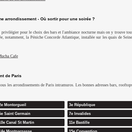
e arrondissement - Où sortir pour une soirée ?
à privilégier pour le choix des bars et l'ambiance nocturne mais on y trouve t
ntée, notamment, la Péniche Concorde Atlantique, installée sur les quais de Se
ucha Cafe
nt de Paris
us les arrondissements de Paris intramuros. Les bonnes adresses bars, rooftops 
2e Montorgueil
3e République
6e Saint Germain
7e Invalides
10e Canal St Martin
11e Bastille
14e Montparnasse
15e Convention