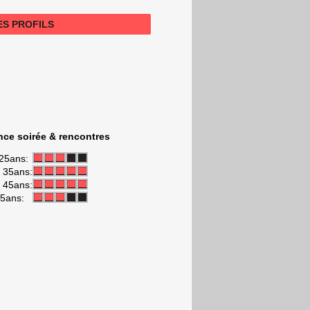
LES PROFILS
ce soirée & rencontres
25ans:
t 35ans:
t 45ans:
45ans: