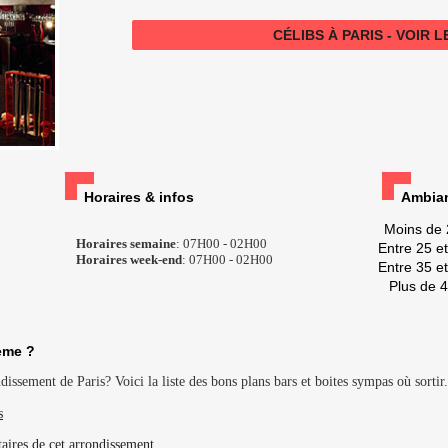
CÉLIBS À PARIS - VOIR 
Horaires & infos
Ambian
Moins de 
Horaires semaine
: 07H00 - 02H00
Entre 25 e
Horaires week-end
: 07H00 - 02H00
Entre 35 e
Plus de 
eme ?
issement de Paris? Voici la liste des bons plans bars et boites sympas où sortir.
s
taires de cet arrondissement