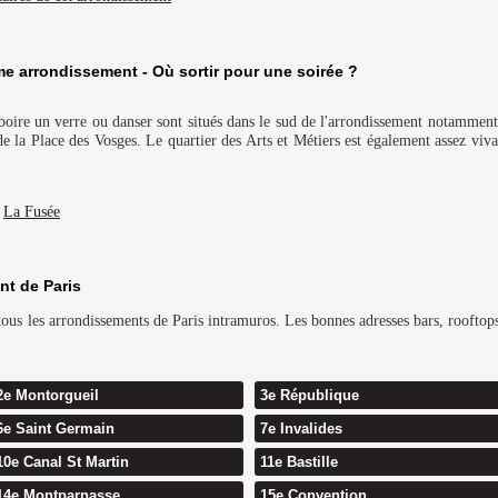
e arrondissement - Où sortir pour une soirée ?
ir boire un verre ou danser sont situés dans le sud de l'arrondissement notamme
de la Place des Vosges. Le quartier des Arts et Métiers est également assez v
-
La Fusée
nt de Paris
us les arrondissements de Paris intramuros. Les bonnes adresses bars, rooftops 
2e Montorgueil
3e République
6e Saint Germain
7e Invalides
10e Canal St Martin
11e Bastille
14e Montparnasse
15e Convention