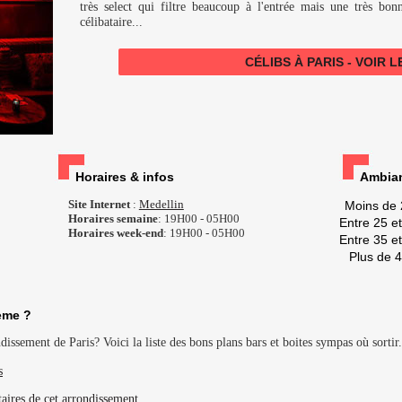
très select qui filtre beaucoup à l'entrée mais une très bon
célibataire...
CÉLIBS À PARIS - VOIR 
Horaires & infos
Ambian
Site Internet
:
Medellin
Moins de 
Horaires semaine
: 19H00 - 05H00
Entre 25 e
Horaires week-end
: 19H00 - 05H00
Entre 35 e
Plus de 
eme ?
issement de Paris? Voici la liste des bons plans bars et boites sympas où sortir.
s
taires de cet arrondissement