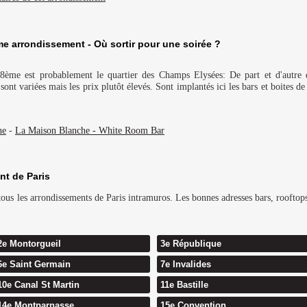
e arrondissement - Où sortir pour une soirée ?
 8ème est probablement le quartier des Champs Elysées: De part et d'autre 
ont variées mais les prix plutôt élevés. Sont implantés ici les bars et boites de
he
-
La Maison Blanche - White Room Bar
nt de Paris
us les arrondissements de Paris intramuros. Les bonnes adresses bars, rooftops 
2e Montorgueil
3e République
6e Saint Germain
7e Invalides
10e Canal St Martin
11e Bastille
14e Montparnasse
15e Convention