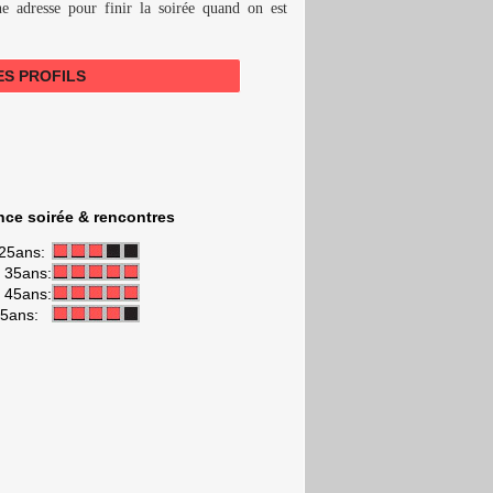
ne adresse pour finir la soirée quand on est
LES PROFILS
ce soirée & rencontres
25ans:
t 35ans:
t 45ans:
45ans: