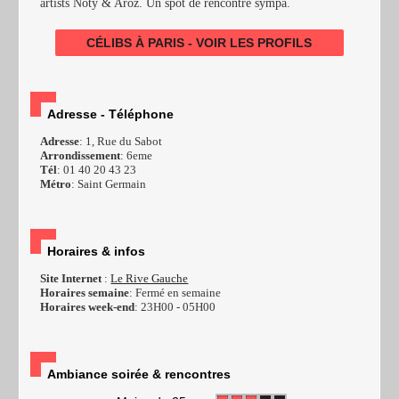
artists Noty & Aroz. Un spot de rencontre sympa.
CÉLIBS À PARIS - VOIR LES PROFILS
Adresse - Téléphone
Adresse
: 1, Rue du Sabot
Arrondissement
: 6eme
Tél
: 01 40 20 43 23
Métro
: Saint Germain
Horaires & infos
Site Internet
:
Le Rive Gauche
Horaires semaine
: Fermé en semaine
Horaires week-end
: 23H00 - 05H00
Ambiance soirée & rencontres